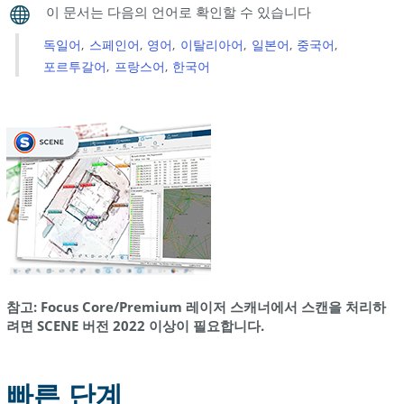
치
참
독일어
스페인어
영어
이탈리아어
일본어
중국어
조
포르투갈어
프랑스어
한국어
참고: Focus Core/Premium 레이저 스캐너에서 스캔을 처리하
려면 SCENE 버전 2022 이상이 필요합니다.
빠른 단계