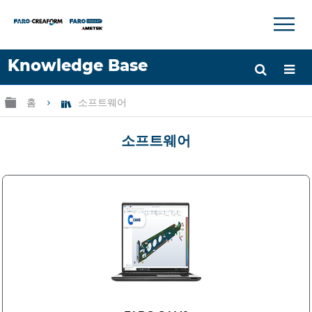
×
×
Knowledge Base
언어
글로벌 계층 확장/축소
홈
소프트웨어
도움 받기
로그인
소프트웨어