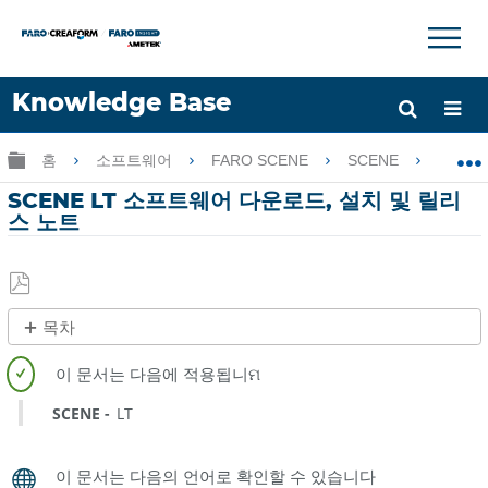
×
×
Knowledge Base
언어
글로벌 계층 확장/축소
홈
소프트웨어
FARO SCENE
SCENE
SC
도움 받기
로그인
SCENE LT 소프트웨어 다운로드, 설치 및 릴리
스 노트
PDF
목차
로
개
저
요
장
SCENE
LT
SCENE
LT
다