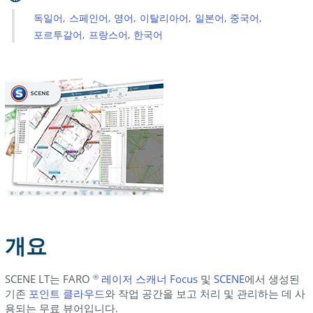
운
로
독일어
스페인어
영어
이탈리아어
일본어
중국어
드
포르투갈어
프랑스어
한국어
설
치
참
조
개요
SCENE LT는 FARO
레이저 스캐너 Focus
및
SCENE
에서 생성된
®
기존
포인트
클라우드
와 작업 공간을 보고 처리 및 관리하는 데 사
용되는 무료 뷰어입니다.