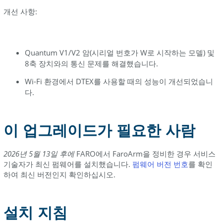
하
개선 사항:
여
펌
웨
Quantum V1/V2 암(시리얼 번호가 W로 시작하는 모델) 및
어
8축 장치와의 통신 문제를 해결했습니다.
버
전
Wi-Fi 환경에서 DTEX를 사용할 때의 성능이 개선되었습니
확
다.
인
참
이 업그레이드가 필요한 사람
조
2026년 5월 13일
후에
FARO에서 FaroArm을 정비한 경우 서비스
기술자가 최신 펌웨어를 설치했습니다.
펌웨어 버전
번호
를 확인
하여 최신 버전인지 확인하십시오.
설치 지침