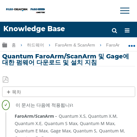
×
×
Knowledge Base
언어
글로벌 계층 확장/축소
홈
하드웨어
FaroArm & ScanArm
FaroArm & Sc
도움 받기
로그인
Quantum FaroArm/ScanArm 및 Gage에
대한 펌웨어 다운로드 및 설치 지침
PDF
목차
로
개
저
요
장
FaroArm/ScanArm
Quantum X.S
Quantum X.M
새
Quantum X.E
Quantum S Max
Quantum M Max
소
Quantum E Max
Gage Max
Quantum S
Quantum M
식