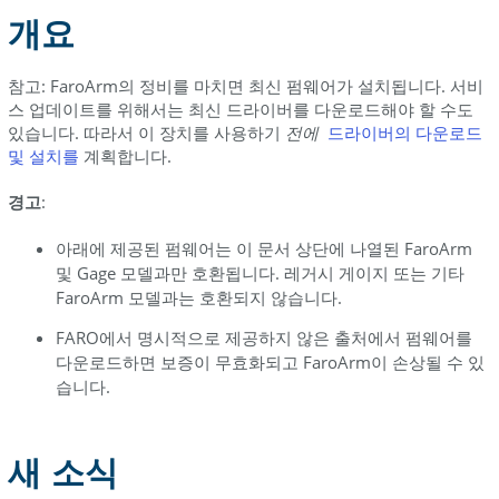
사
개요
용
하
참고: FaroArm의 정비를 마치면 최신 펌웨어가 설치됩니다. 서비
여
스 업데이트를 위해서는 최신 드라이버를 다운로드해야 할 수도
펌
있습니다. 따라서 이 장치를 사용하기
전에
드라이버의
다운로드
웨
및 설치를
계획합니다.
어
버
경고
:
전
번
아래에 제공된 펌웨어는 이 문서 상단에 나열된 FaroArm
호
및 Gage 모델과만 호환됩니다. 레거시 게이지 또는 기타
확
FaroArm 모델과는 호환되지 않습니다.
인
FARO에서 명시적으로 제공하지 않은 출처에서 펌웨어를
Measure
다운로드하면 보증이 무효화되고 FaroArm이 손상될 수 있
10.7.6
습니다.
이
상
을
새 소식
사
용