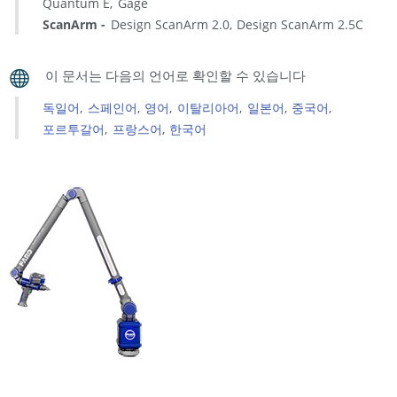
Quantum E
Gage
이
ScanArm
Design ScanArm 2.0
Design ScanArm 2.5C
업
그
레
이
독일어
스페인어
영어
이탈리아어
일본어
중국어
드
포르투갈어
프랑스어
한국어
가
필
요
한
사
람
설
치
지
침
FaroArm
Manager
를