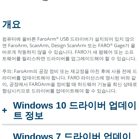
보
Windows
XP
개요
드
라
컴퓨터에 올바른 FaroArm
USB 드라이버가 설치되어 있지 않으
®
이
면 FaroArm, ScanArm, Design ScanArm 또는 FARO
Gage가 올
®
버
바르게 작동하지 않을 수 있습니다. FARO가 새 펌웨어 또는 소프
업
트웨어를 릴리스하면 드라이버를 업그레이드해야 할 수 있습니다.
데
이
주의: FaroArm의 공장 정비 또는 재교정을 마친 후에 사용 전에 드
트
라이버를 업데이트해야 합니다. FARO 라이선스에 명시된 바와 같
정
이, 공장에서 FAROArm을 정비할 때 하드웨어 기능을 최신 상태로
보
향상시키므로 드라이버를 업데이트해야 할 수 있습니다.
Windows 10 드라이버 업데이
트 정보
Windows 7 드라이버 업데이