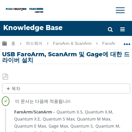
×
×
Knowledge Base
언어
글로벌 계층 확장/축소
홈
하드웨어
FaroArm & ScanArm
FaroArm & Sc
도움 받기
로그인
USB FaroArm, ScanArm 및 Gage에 대한 드
라이버 설치
PDF
목차
로
개
저
요
장
FaroArm/ScanArm
Quantum X.S
Quantum X.M
Windows
Quantum X.E
Quantum S Max
Quantum M Max
10
Quantum E Max
Gage Max
Quantum S
Quantum M
드