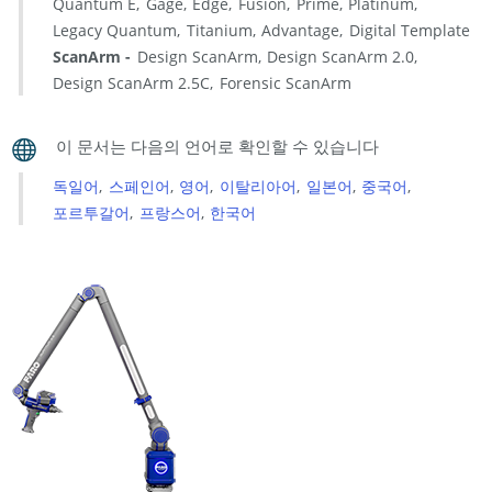
라
Quantum E
Gage
Edge
Fusion
Prime
Platinum
이
Legacy Quantum
Titanium
Advantage
Digital Template
버
ScanArm
Design ScanArm
Design ScanArm 2.0
업
Design ScanArm 2.5C
Forensic ScanArm
데
이
트
정
독일어
스페인어
영어
이탈리아어
일본어
중국어
보
포르투갈어
프랑스어
한국어
Windows
7
드
라
이
버
업
데
이
트
정