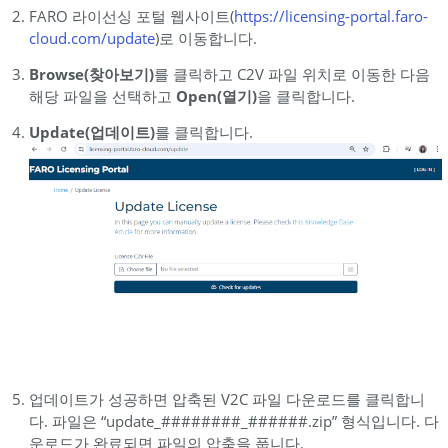
이
FARO 라이선싱 포털 웹사이트(
https://licensing-portal.faro-
선
cloud.com/update
)로 이동합니다.
스
Browse(찾아보기)
를 클릭하고 C2V 파일 위치로 이동한 다음
업
해당 파일을 선택하고
Open(열기)
을 클릭합니다.
데
이
Update(업데이트)
를 클릭합니다.
트
수
동
라
이
선
스
업
데
이
트
업데이트가 성공하면 압축된 V2C 파일 다운로드를 클릭합니
수
다. 파일은 “update_########_######.zip” 형식입니다. 다
동
운로드가 완료되면 파일의 압축을 풉니다.
라