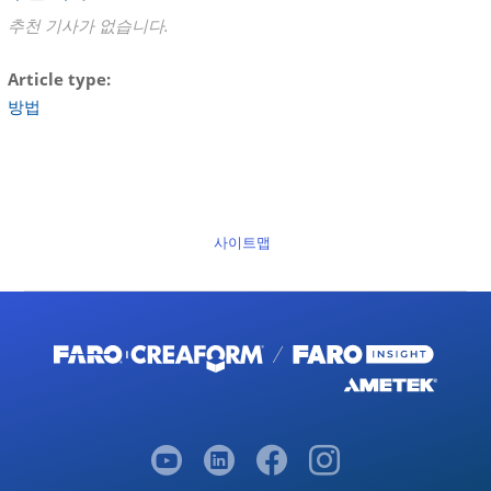
선
추천 기사가 없습니다.
스
업
Article type
데
이
방법
트
오
프
라
인
사이트맵
라
이
선
스
업
데
이
트
-
라