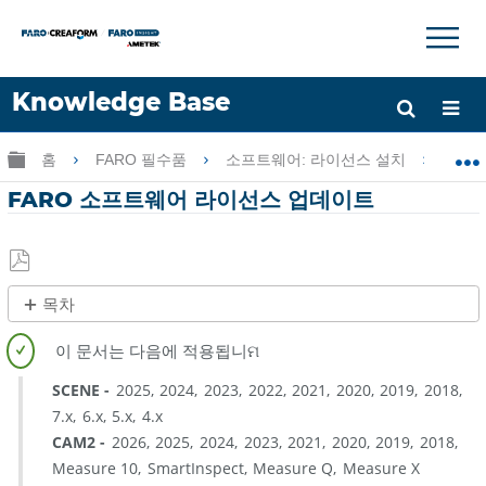
×
×
Knowledge Base
언어
글로벌 계층 확장/축소
홈
FARO 필수품
소프트웨어: 라이선스 설치
F
도움 받기
로그인
FARO 소프트웨어 라이선스 업데이트
PDF
목차
로
개
저
요
장
SCENE
2025
2024
2023
2022
2021
2020
2019
2018
절
7.x
6.x
5.x
4.x
차
CAM2
2026
2025
2024
2023
2021
2020
2019
2018
온
Measure 10
SmartInspect
Measure Q
Measure X
라