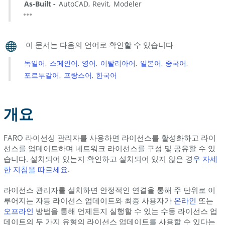
As-Built
AutoCAD
Revit
Modeler
인
수
동
라
이
선
독일어
스페인어
영어
이탈리아어
일본어
중국어
스
포르투갈어
프랑스어
한국어
업
데
이
개요
트
오
FARO 라이선싱 관리자를 사용하면 라이선스를 활성화하고 라이
프
선스를 업데이트하며 네트워크 라이선스를 구성 및 공유할 수 있
라
습니다. 설치되어 있는지 확인하고 설치되어 있지 않은 경
우
자세
인
한 지침을 따르세요
.
라
이
라이선스 관리자를 설치하면 안정적인 연결을 통해 주 단위로 이
루어지는 자동 라이선스 업데이트와 최종 사용자가
선
온라인
또는
오프라인
방법을 통해 언제든지 실행할 수 있는 수동 라이선스 업
스
데이트의 두 가지 유형의 라이선스 업데이트를 사용할 수 있다는
업