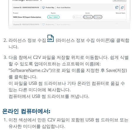
라
이
센
싱
포
털
라이선스 정보 수집
(라이선스 정보 수집 아이콘)을 클릭합
버
니다.
전
다음 창에서 C2V 파일을 저장할 위치로 이동합니다. 쉽게 식별
적
할 수 있도록 업데이트하는 소프트웨어 이름(예:
격
"SoftwareName.c2v")으로 파일 이름을 지정한 후 Save(저장)
성
를 클릭합니다.
및
이 파일을 USB 썸 드라이브나 기타 온라인 컴퓨터로 옮길 수
다
있는 다른 미디어에 복사합니다.
운
컴퓨터에서 USB 썸 드라이브를 꺼냅니다.
로
드
온라인 컴퓨터에서:
자
이전 섹션에서 만든 C2V 파일이 포함된 USB 썸 드라이브 또는
동
유사한 미디어를 삽입합니다.
라