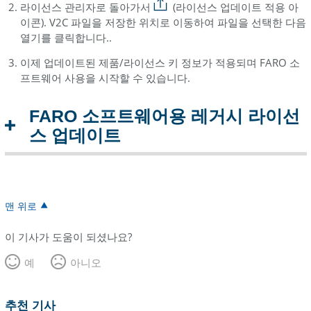
선
라이선스 관리자로 돌아가서
(라이선스 업데이트 적용 아
스
이콘). V2C 파일을 저장한 위치로 이동하여 파일을 선택한 다음
업
열기를 클릭합니다..
데
이제 업데이트된 제품/라이선스 키 정보가 적용되며 FARO 소
이
프트웨어 사용을 시작할 수 있습니다.
트
–
라
FARO 소프트웨어용 레거시 라이선
이
스 업데이트
선
스
마
법
사
맨 위로
오
이 기사가 도움이 되셨나요?
프
라
예
아니오
인
라
이
추천 기사