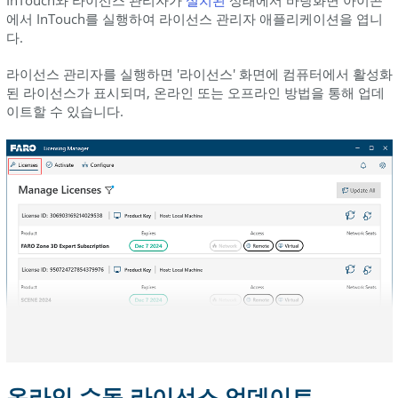
InTouch와 라이선스 관리자가
설치된
상태에서 바탕화면 아이콘
서:
에서 InTouch를 실행하여 라이선스 관리자 애플리케이션을 엽니
다.
오
프
라이선스 관리자를 실행하면 '라이선스' 화면에 컴퓨터에서 활성화
라
된 라이선스가 표시되며, 온라인 또는 오프라인 방법을 통해 업데
인
이트할 수 있습니다.
컴
퓨
터
에
서:
FARO
소
프
트
웨
어
용
레
거
온라인 수동 라이선스 업데이트