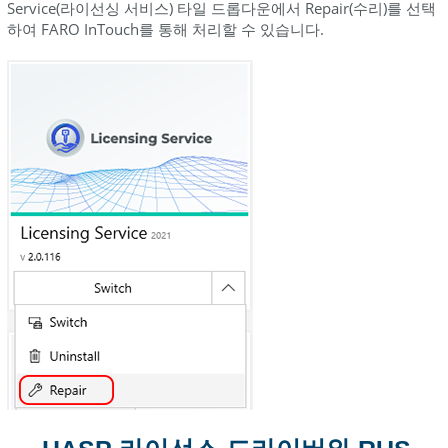
Service(라이선싱 서비스) 타일 드롭다운에서 Repair(수리)를 선택
거
하여 FARO InTouch를 통해 처리할 수 있습니다.
새
HASP
드
라
이
버
설
치
이
전
RUS
제
거
새
RUS
설
치