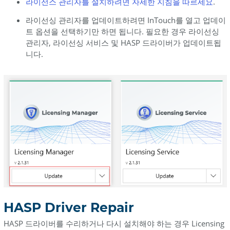
라이선스 관리자를 설치하려면 자세한 지침을 따르세요
.
번
라이선싱 관리자를 업데이트하려면 InTouch를 열고 업데이
호
트 옵션을 선택하기만 하면 됩니다. 필요한 경우 라이선싱
확
관리자, 라이선싱 서비스 및 HASP 드라이버가 업데이트됩
인
니다.
RUS
버
전
번
호
확
인
이
전
HASP
드
라
HASP Driver Repair
이
버
HASP 드라이버를 수리하거나 다시 설치해야 하는 경우 Licensing
제