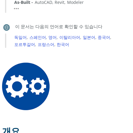
As-Built
AutoCAD
Revit
Modeler
라
이
버
설
치/
업
독일어
스페인어
영어
이탈리아어
일본어
중국어
데
포르투갈어
프랑스어
한국어
이
트
HASP
Driver
Repair
HASP
라
이
선
스
드
개요
라