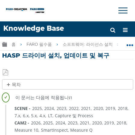
×
×
Knowledge Base
언어
글로벌 계층 확장/축소
홈
FARO 필수품
소프트웨어: 라이선스 설치
H
도움 받기
로그인
HASP 드라이버 설치, 업데이트 및 복구
PDF
목차
로
개
저
요
장
SCENE
2025
2024
2023
2022
2021
2020
2019
2018
절
7.x
6.x
5.x
4.x
LT
Capture 및 Process
차
CAM2
2026
2025
2024
2023
2021
2020
2019
2018
HASP
Measure 10
SmartInspect
Measure Q
드