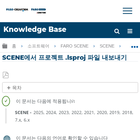
×
×
Knowledge Base
언어
글로벌 계층 확장/축소
홈
소프트웨어
FARO SCENE
SCENE
SC
도움 받기
로그인
SCENE에서 프로젝트 .lsproj 파일 내보내기
PDF
목차
로
빠
저
른
장
단
SCENE
2025
2024
2023
2022
2021
2020
2019
2018
계
7.x
6.x
개
요