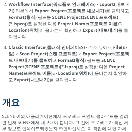
Workflow Interface(워크플로 인터페이스)
-
Export(내보내
참
기)
리본에서
Export Project(프로젝트 내보내기)
를 클릭하고
조
Format(형식)
필드를
SCENE Project(SCENE 프로젝트)
(*.lsproj)
로 설정한 다음
Project Name(프로젝트 이름)
과
Location(위치)
이 올바른지 확인하고
Export(내보내기)
를 클
릭합니다.
Classic Interface(클래식 인터페이스)
- 주 메뉴에서
File(파
일)
>
Scan Project(스캔 프로젝트)
>
Export Project(프로젝
트 내보내기)
를 클릭하고
Format(형식)
필드를
SCENE
Project(SCENE 프로젝트)(*.lsproj)
로 설정한 다음
Project
Name(프로젝트 이름)
과
Location(위치)
이 올바른지 확인하
고
Export(내보내기)
를 클릭합니다.
개요
SCENE 이외 애플리케이션에서 프로젝트 포인트 클라우드를 열려
면 먼저 SCENE에서 내보내야 합니다. 그 전에 프로젝트가 최신 세
부 정보로 업데이트되었는지 확인하십시오. 이 작업에 대한 자세