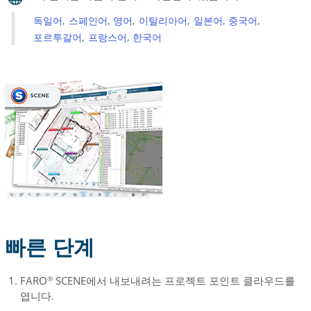
준
독일어
스페인어
영어
이탈리아어
일본어
중국어
비
포르투갈어
프랑스어
한국어
워
크
플
로
인
터
페
이
스
클
래
식
빠른 단계
인
터
페
FARO
SCENE에서 내보내려는 프로젝트 포인트 클라우드를
®
이
엽니다.
스