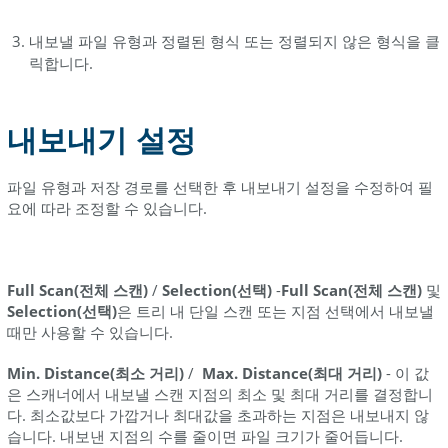
정
내보낼 파일 유형과 정렬된 형식 또는 정렬되지 않은 형식을 클
슬
릭합니다.
라
이
스
내보내기 설정
설
정
파일 유형과 저장 경로를 선택한 후 내보내기 설정을 수정하여 필
특
요에 따라 조정할 수 있습니다.
정
파
일
Full Scan(전체 스캔)
/
Selection(선택)
-
Full Scan(전체 스캔)
및
설
Selection(선택)
은 트리 내 단일 스캔 또는 지점 선택에서 내보낼
정
때만 사용할 수 있습니다.
VRML
Min. Distance(최소 거리)
/
Max. Distance(최대 거리)
- 이 값
DXF
은 스캐너에서 내보낼 스캔 지점의 최소 및 최대 거리를 결정합니
XYZ
다. 최소값보다 가깝거나 최대값을 초과하는 지점은 내보내지 않
습니다. 내보낸 지점의 수를 줄이면 파일 크기가 줄어듭니다.