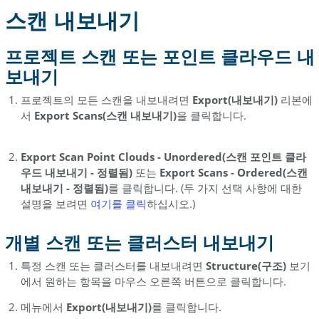
기
스캔 내보내기
개
별
프로젝트 스캔 또는 포인트 클라우드 내
스
보내기
캔
또
프로젝트의 모든 스캔을 내보내려면
Export(내보내기)
리본에
는
서
Export Scans(스캔 내보내기)
을 클릭합니다.
클
러
스
Export Scan Point Clouds - Unordered(스캔 포인트 클라
터
우드 내보내기 - 정렬됨)
또는
Export Scans - Ordered(스캔
내
내보내기 - 정렬됨)
를 클릭합니다. (두 가지 선택 사항에 대한
보
설명을 보려면
여기를 클릭
하십시오.)
내
기
개별 스캔 또는 클러스터 내보내기
내
특정 스캔 또는 클러스터를 내보내려면
Structure(구조)
보기
보
에서 원하는 항목을 마우스 오른쪽 버튼으로 클릭합니다.
내
기
메뉴에서
Export(내보내기)
를 클릭합니다.
설