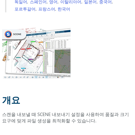
내
독일어
스페인어
영어
이탈리아어
일본어
중국어
기
포르투갈어
프랑스어
한국어
프
로
젝
트
스
캔
또
는
포
인
트
클
라
개요
우
드
스캔을 내보낼 때 SCENE 내보내기 설정을 사용하여 품질과 크기
내
요구에 맞게 파일 생성을 최적화할 수 있습니다.
보
내