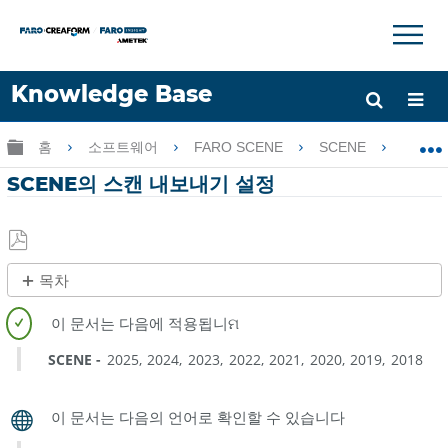
×
×
Knowledge Base
언어
글로벌 계층 확장/축소
홈
소프트웨어
FARO SCENE
SCENE
SC
도움 받기
로그인
SCENE의 스캔 내보내기 설정
PDF
목차
로
개
저
요
장
SCENE
2025
2024
2023
2022
2021
2020
2019
2018
스
캔
내
보