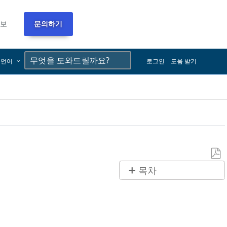
정보
문의하기
×
×
언어
로그인
도움 받기
PDF
목차
로
빠
저
른
장
단
계