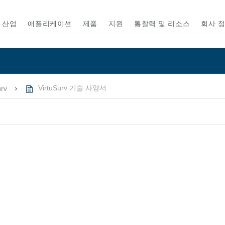
산업
애플리케이션
제품
지원
통찰력 및 리소스
회사 
urv
VirtuSurv 기술 사양서