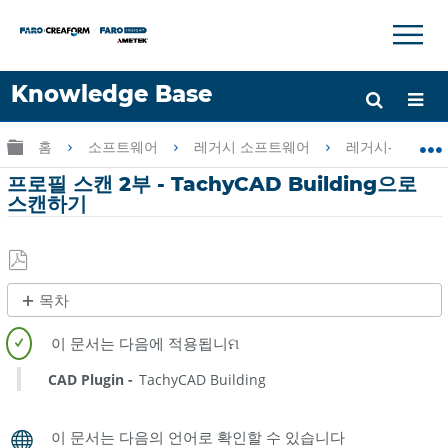
×
×
Knowledge Base
언어
글로벌 계층 확장/축소
홈
소프트웨어
레거시 소프트웨어
레거시-PointSen
도움 받기
로그인
프로필 스캔 2부 - TachyCAD Building으로
스캔하기
PDF
목차
로
제
저
목
장
없
CAD Plugin
TachyCAD Building
음