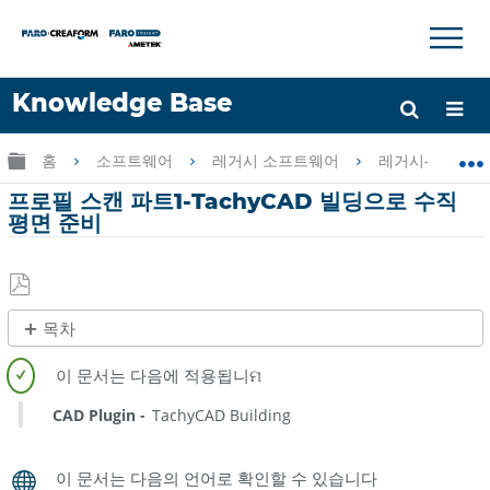
×
×
Knowledge Base
언어
글로벌 계층 확장/축소
홈
소프트웨어
레거시 소프트웨어
레거시-PointSen
도움 받기
로그인
프로필 스캔 파트1-TachyCAD 빌딩으로 수직
평면 준비
PDF
목차
로
제
저
목
장
없
CAD Plugin
TachyCAD Building
음