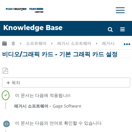
×
×
Knowledge Base
언어
글로벌 계층 확장/축소
홈
소프트웨어
레거시 소프트웨어
레거시-Gage So
도움 받기
로그인
비디오/그래픽 카드 - 기본 그래픽 카드 설정
PDF
목차
로
개
저
요
장
Windows
레거시 소프트웨어
Gage Software
11
Windows
10