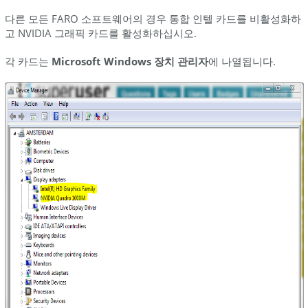
브
다른 모든 FARO 소프트웨어의 경우 통합 인텔 카드를 비활성화하
리
고 NVIDIA 그래픽 카드를 활성화하십시오.
드
그
각 카드는
Microsoft Windows 장치
관리자
에 나열됩니다.
래
픽
비
활
성
화
(G4
및
G5)
Dell
노
트
북:
Windows
10