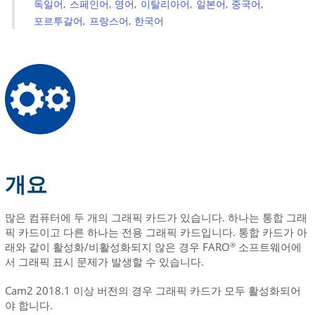
독일어
스페인어
영어
이탈리아어
일본어
중국어
시
포르투갈어
프랑스어
한국어
스
템
BIOS
에
서
그
래
픽
카
드
개요
설
정
많은 컴퓨터에 두 개의 그래픽 카드가 있습니다. 하나는 통합 그래
HP
픽 카드이고 다른 하나는 전용 그래픽 카드입니다. 통합 카드가 아
노
래와 같이 활성화/비활성화되지 않은 경우 FARO
소프트웨어에
®
트
서 그래픽 표시 문제가 발생할 수 있습니다.
북
하
Cam2 2018.1 이상 버전의 경우 그래픽 카드가 모두 활성화되어
이
야 합니다.