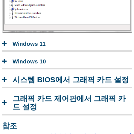
에
서
BIOS
로
부
팅
Windows 11
그
래
픽
Windows 10
카
드
제
시스템 BIOS에서 그래픽 카드 설정
어
판
그래픽 카드 제어판에서 그래픽 카
에
서
드 설정
그
래
픽
참조
카