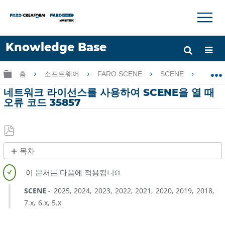
×
×
Knowledge Base
언어
글로벌 계층 확장/축소
홈
소프트웨어
FARO SCENE
SCENE
네트
도움 받기
로그인
네트워크 라이선스를 사용하여 SCENE을 열 때
오류 코드 35857
PDF
목차
로
제
저
목
장
없
SCENE
2025
2024
2023
2022
2021
2020
2019
2018
음
7.x
6.x
5.x