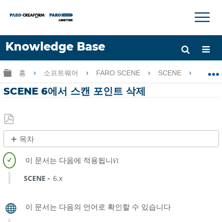
×
×
Knowledge Base
언어
글로벌 계층 확장/축소
홈
소프트웨어
FARO SCENE
SCENE
SC
도움 받기
로그인
SCENE 6에서 스캔 포인트 삭제
PDF
목차
로
제
저
목
장
없
SCENE
6.x
음