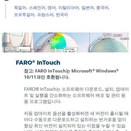
계
독일어
스페인어
영어
이탈리아어
일본어
중국어
개
포르투갈어
프랑스어
한국어
요
준
비
소
프
트
®
FARO
InTouch
웨
참고: FARO InTouch는 Microsoft
Windows
®
®
어
10/11과만 호환됩니다.
설
치
FARO® InTouch는 소프트웨어 다운로드, 설치, 업데이
트 및 실행을 간소화하는 소프트웨어 배포 및 관리 응
용 프로그램입니다.
자동 업데이트 옵션을 활성화하면 새 버전이 출시될 때
마다 수동으로 다운로드하고 설치하는 번거로움 없이
항상 최신 버전이 설치되어 있는 이점을 누릴 수 있습