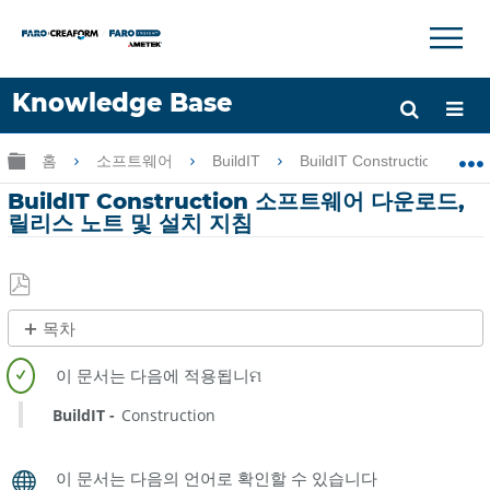
×
×
Knowledge Base
언어
글로벌 계층 확장/축소
홈
소프트웨어
BuildIT
BuildIT Construction
도움 받기
로그인
BuildIT Construction 소프트웨어 다운로드,
릴리스 노트 및 설치 지침
PDF
목차
로
FARO®
저
InTouch
장
BuildIT
Construction
빠
른
단