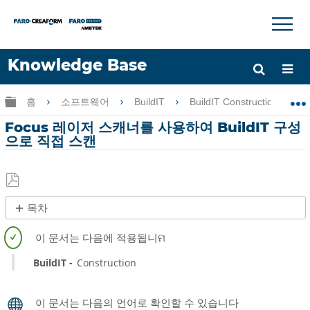
×
×
Knowledge Base
언어
글로벌 계층 확장/축소
홈
소프트웨어
BuildIT
BuildIT Construction
도움 받기
로그인
Focus 레이저 스캐너를 사용하여 BuildIT 구성
으로 직접 스캔
PDF
목차
로
제
저
목
장
없
BuildIT
Construction
음