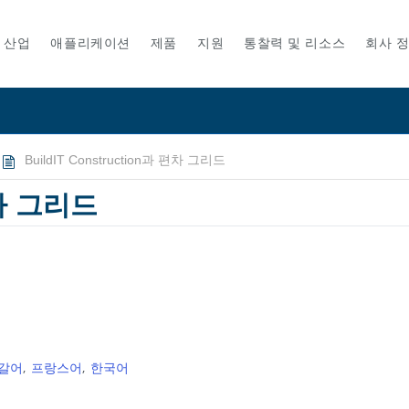
산업
애플리케이션
제품
지원
통찰력 및 리소스
회사 
BuildIT Construction과 편차 그리드
편차 그리드
갈어
프랑스어
한국어