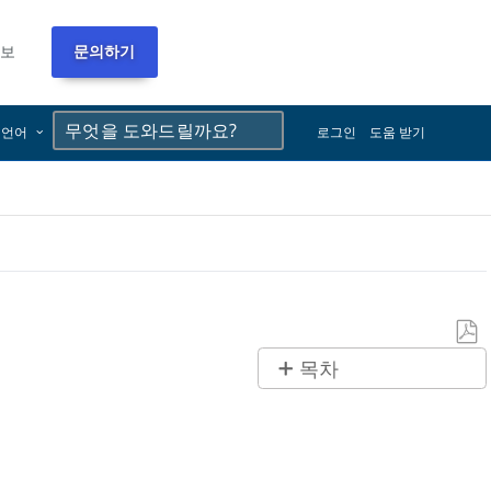
정보
문의하기
×
×
언어
로그인
도움 받기
PDF
목차
로
목
저
표
장
배