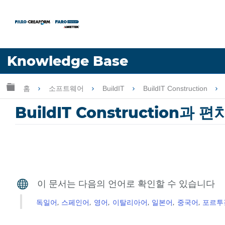
언어
Knowledge Base
도움 받기
로그인
글로벌 계층 확장/축소
홈
소프트웨어
BuildIT
BuildIT Construction
BuildIT Construction과 
독일어
스페인어
영어
이탈리아어
일본어
중국어
포르투