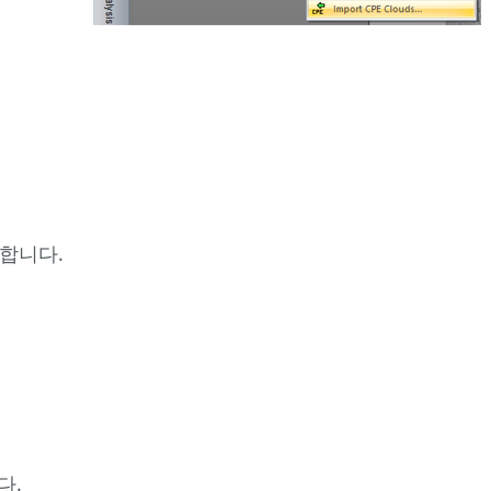
령
수
행
요
약
택합니다.
다.