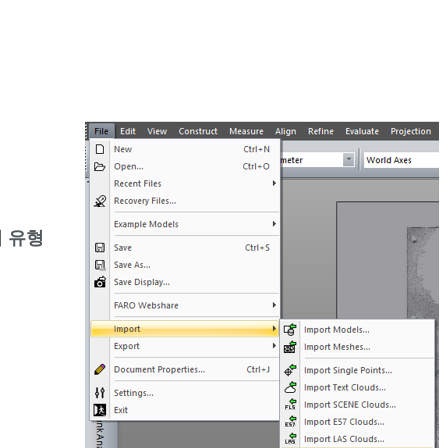
져
오
기
기
준
면
만
들
터 유형
기
편
차
그
리
드
명