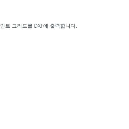
울
내
용
인트 그리드를 DXF에 출력합니다.
튜
토
리
얼
데
이
터
스
캔
데
이
터
가