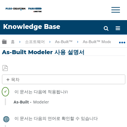
×
×
Knowledge Base
언어
글로벌 계층 확장/축소
홈
소프트웨어
As-Built™
As-Built™ Modeler
도움 받기
로그인
As-Built Modeler 사용 설명서
PDF
목차
로
빠
저
른
장
단
As-Built
Modeler
계
참
조