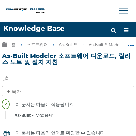
×
×
Knowledge Base
언어
글로벌 계층 확장/축소
홈
소프트웨어
As-Built™
As-Built™ Modeler
도움 받기
로그인
As-Built Modeler 소프트웨어 다운로드, 릴리
스 노트 및 설치 지침
PDF
목차
로
빠
저
른
장
단
As-Built
Modeler
계
설