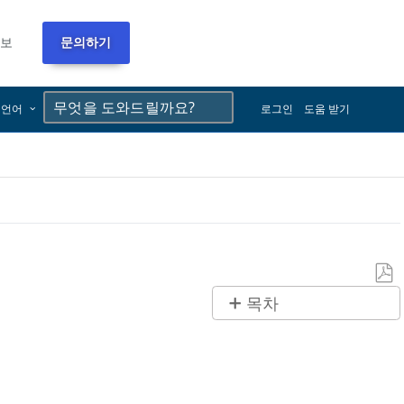
정보
문의하기
×
×
언어
로그인
도움 받기
PDF
목차
로
제
저
목
장
없