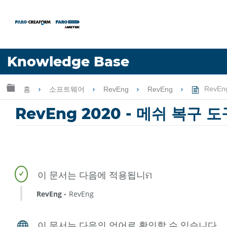
언어
Knowledge Base
도움 받기
로그인
글로벌 계층 확장/축소
홈
소프트웨어
RevEng
RevEng
RevEn
RevEng 2020 - 메쉬 복구 도
RevEng
RevEng