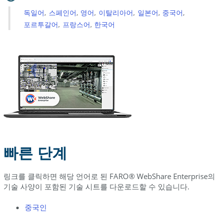
품
시
독일어
스페인어
영어
이탈리아어
일본어
중국어
트
포르투갈어
프랑스어
한국어
빠른 단계
링크를 클릭하면 해당 언어로 된 FARO® WebShare Enterprise의
기술 사양이 포함된 기술 시트를 다운로드할 수 있습니다.
중국인