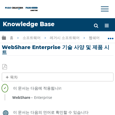
×
×
Knowledge Base
언어
글로벌 계층 확장/축소
홈
소프트웨어
레거시 소프트웨어
웹쉐어 엔터프
도움 받기
로그인
WebShare Enterprise 기술 사양 및 제품 시
트
PDF
목차
로
빠
저
른
장
단
WebShare
Enterprise
계
제