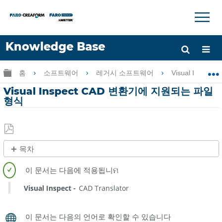
×
×
Knowledge Base
언어
글로벌 계층 확장/축소
홈
소프트웨어
레거시 소프트웨어
Visual Inspect
도움 받기
로그인
Visual Inspect CAD 변환기에 지원되는 파일
형식
PDF
목차
로
제
저
목
장
없
Visual Inspect
CAD Translator
음