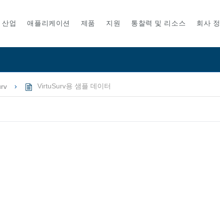
산업
애플리케이션
제품
지원
통찰력 및 리소스
회사 
urv
VirtuSurv용 샘플 데이터