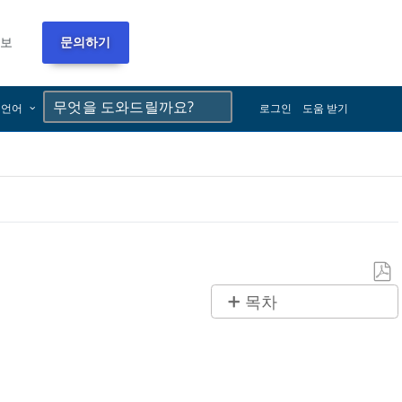
정보
문의하기
×
×
언어
로그인
도움 받기
PDF
목차
로
제
저
목
장
없