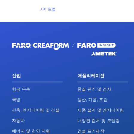
사이트맵
산업
애플리케이션
항공 우주
품질 관리 및 검사
국방
생산, 가공, 조립
건축, 엔지니어링 및 건설
제품 설계 및 엔지니어링
자동차
내장된 캡처 및 모델링
에너지 및 천연 자원
건설 프리제작