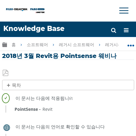
×
×
Knowledge Base
언어
글로벌 계층 확장/축소
홈
소프트웨어
레거시 소프트웨어
레거시-PointSen
도움 받기
로그인
2018년 3월 Revit용 Pointsense 웨비나
PDF
목차
로
제
저
목
장
없
PointSense
Revit
음