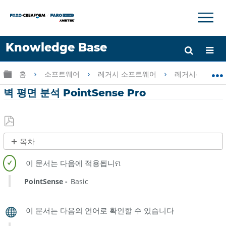
×
×
Knowledge Base
언어
글로벌 계층 확장/축소
홈
소프트웨어
레거시 소프트웨어
레거시-PointSen
도움 받기
로그인
벽 평면 분석 PointSense Pro
PDF
목차
로
제
저
목
장
없
PointSense
Basic
음