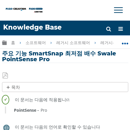
×
×
Knowledge Base
언어
글로벌 계층 확장/축소
홈
소프트웨어
레거시 소프트웨어
레거시-PointSen
도움 받기
로그인
주요 기능 SmartSnap 최저점 배수 Swale
PointSense Pro
PDF
목차
로
제
저
목
장
없
PointSense
Pro
음