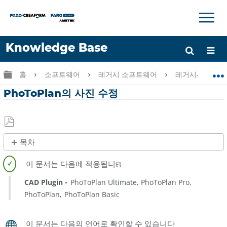
×
×
Knowledge Base
언어
글로벌 계층 확장/축소
홈
소프트웨어
레거시 소프트웨어
레거시-PointSen
도움 받기
로그인
PhoToPlan의 사진 수정
PDF
목차
로
제
저
목
장
없
CAD Plugin
PhoToPlan Ultimate
PhoToPlan Pro
음
PhoToPlan
PhoToPlan Basic