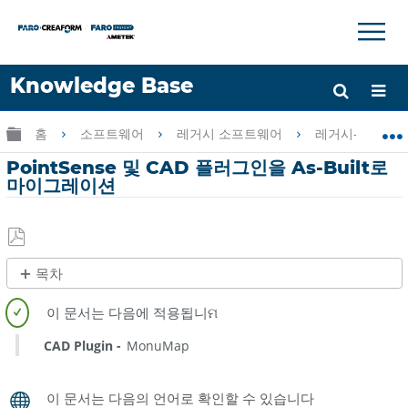
×
×
Knowledge Base
언어
글로벌 계층 확장/축소
홈
소프트웨어
레거시 소프트웨어
레거시-PointSen
도움 받기
로그인
PointSense 및 CAD 플러그인을 As-Built로
마이그레이션
PDF
목차
로
제
저
목
장
없
CAD Plugin
MonuMap
음