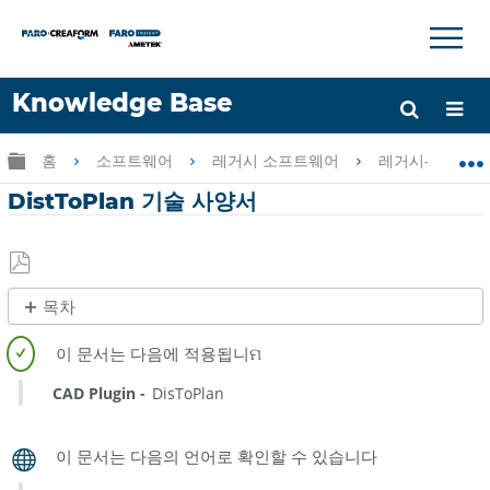
×
×
Knowledge Base
언어
글로벌 계층 확장/축소
홈
소프트웨어
레거시 소프트웨어
레거시-PointSen
도움 받기
로그인
DistToPlan 기술 사양서
PDF
목차
로
저
빠
장
른
CAD Plugin
DisToPlan
단
계
참
조