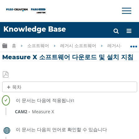
×
×
Knowledge Base
언어
글로벌 계층 확장/축소
홈
소프트웨어
레거시 소프트웨어
레거시-Measur
도움 받기
로그인
Measure X 소프트웨어 다운로드 및 설치 지침
PDF
목차
로
빠
저
른
장
단
CAM2
Measure X
계
개
요