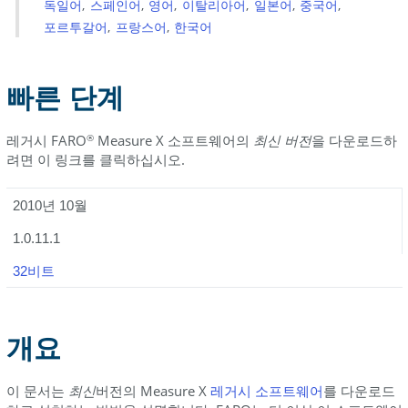
독일어
스페인어
영어
이탈리아어
일본어
중국어
준
포르투갈어
프랑스어
한국어
비
Measure
빠른 단계
X
다
운
레거시 FARO
Measure X 소프트웨어의
최신 버전
을 다운로드하
®
로
려면 이 링크를 클릭하십시오.
드
및
2010년 10월
저
장
1.0.11.1
모
32비트
국
어
로
개요
설
치
이 문서는
최신
버전의 Measure X
레거시 소프트웨어
를 다운로드
참