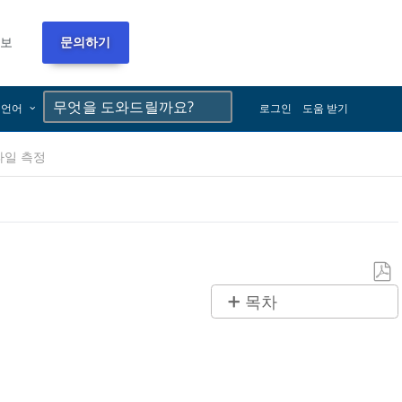
정보
문의하기
×
×
언어
로그인
도움 받기
파일 측정
PDF
목차
로
제
저
목
장
없