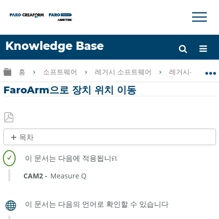
×
×
Knowledge Base
언어
글로벌 계층 확장/축소
홈
소프트웨어
레거시 소프트웨어
레거시-Measur
도움 받기
로그인
FaroArm으로 장치 위치 이동
PDF
목차
로
제
저
목
장
없
CAM2
Measure Q
음