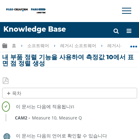
×
×
Knowledge Base
언어
글로벌 계층 확장/축소
홈
소프트웨어
레거시 소프트웨어
레거시-Measur
도움 받기
로그인
내 부품 정렬 기능을 사용하여 측정값 10에서 표
면 점 정렬 생성
PDF
목차
로
제
저
목
장
없
CAM2
Measure 10
Measure Q
음