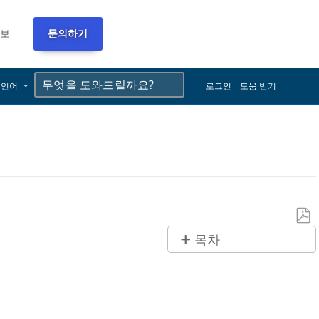
정보
문의하기
×
×
언어
로그인
도움 받기
PDF
목차
로
제
저
목
장
없