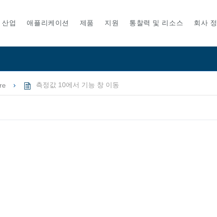
산업
애플리케이션
제품
지원
통찰력 및 리소스
회사 
re
측정값 10에서 기능 창 이동