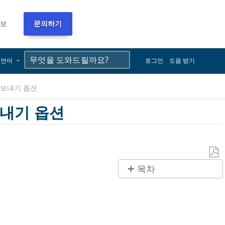
정보
문의하기
×
×
언어
로그인
도움 받기
 내보내기 옵션
보내기 옵션
PDF
목차
로
제
저
목
장
없