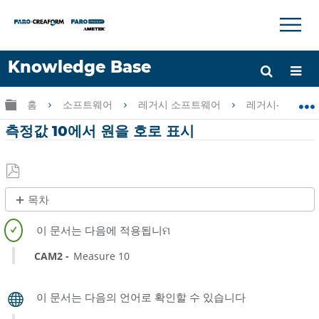
×
×
Knowledge Base
언어
글로벌 계층 확장/축소
홈
소프트웨어
레거시 소프트웨어
레거시-Measur
도움 받기
로그인
측정값 10에서 원을 호로 표시
PDF
목차
로
제
저
목
장
없
CAM2
Measure 10
음