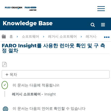
×
×
Knowledge Base
언어
글로벌 계층 확장/축소
홈
소프트웨어
레거시 소프트웨어
레거시-FARO Ins
도움 받기
로그인
FARO Insight를 사용한 런아웃 확인 및 구 측
정 절차
PDF
목차
로
제
저
목
장
없
레거시 소프트웨어
Insight
음