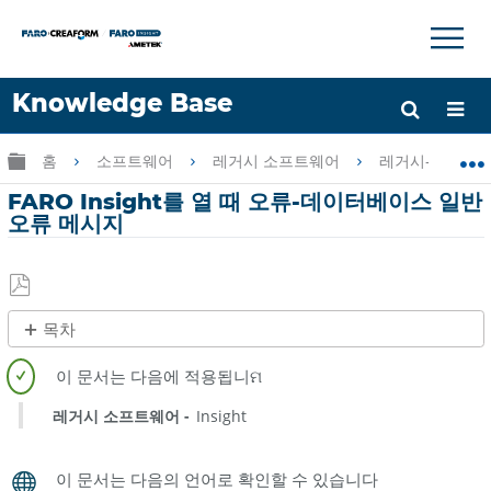
×
×
Knowledge Base
언어
글로벌 계층 확장/축소
홈
소프트웨어
레거시 소프트웨어
레거시-FARO Ins
도움 받기
로그인
FARO Insight를 열 때 오류-데이터베이스 일반
오류 메시지
PDF
목차
로
제
저
목
장
없
레거시 소프트웨어
Insight
음