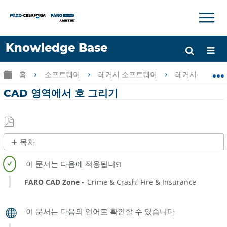
×
×
Knowledge Base
언어
글로벌 계층 확장/축소
홈
소프트웨어
레거시 소프트웨어
레거시-CAD Zo
도움 받기
로그인
CAD 영역에서 호 그리기
PDF
목차
로
제
저
목
장
없
FARO CAD Zone
Crime & Crash
Fire & Insurance
음