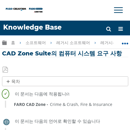
×
×
Knowledge Base
언어
글로벌 계층 확장/축소
홈
소프트웨어
레거시 소프트웨어
레거시-CAD Zo
도움 받기
로그인
CAD Zone Suite의 컴퓨터 시스템 요구 사항
PDF
목차
로
제
저
목
장
없
FARO CAD Zone
Crime & Crash
Fire & Insurance
음