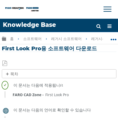
×
×
Knowledge Base
언어
글로벌 계층 확장/축소
홈
소프트웨어
레거시 소프트웨어
레거시-CAD Zo
도움 받기
로그인
First Look Pro용 소프트웨어 다운로드
PDF
목차
로
제
저
목
장
없
FARO CAD Zone
First Look Pro
음