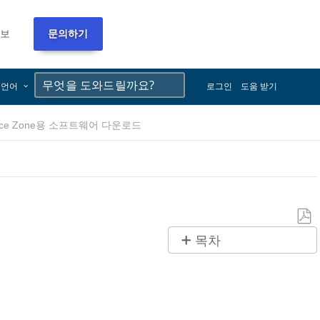
정보
문의하기
×
×
언어
로그인
도움 받기
urance Zone용 소프트웨어 다운로드
PDF
목차
로
제
저
목
장
없