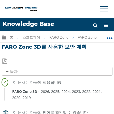
×
×
Knowledge Base
언어
글로벌 계층 확장/축소
홈
소프트웨어
FARO Zone
FARO Zone
F
도움 받기
로그인
FARO Zone 3D를 사용한 보안 계획
PDF
목차
로
제
저
목
장
없
FARO Zone 3D
2026
2025
2024
2023
2022
2021
음
2020
2019