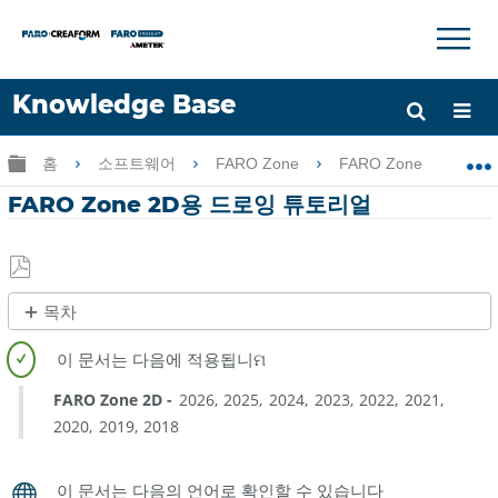
×
×
Knowledge Base
언어
글로벌 계층 확장/축소
홈
소프트웨어
FARO Zone
FARO Zone
F
도움 받기
로그인
FARO Zone 2D용 드로잉 튜토리얼
PDF
목차
로
제
저
목
장
없
FARO Zone 2D
2026
2025
2024
2023
2022
2021
음
2020
2019
2018