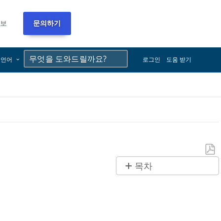
정보
문의하기
×
×
언어
로그인
도움 받기
PDF
목차
로
제
저
목
장
없