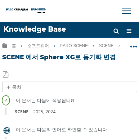
×
×
Knowledge Base
언어
글로벌 계층 확장/축소
홈
소프트웨어
FARO SCENE
SCENE
SC
도움 받기
로그인
SCENE 에서 Sphere XG로 동기화 변경
PDF
목차
로
제
저
목
장
없
SCENE
2025
2024
음