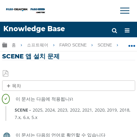
×
×
Knowledge Base
언어
글로벌 계층 확장/축소
홈
소프트웨어
FARO SCENE
SCENE
SC
도움 받기
로그인
SCENE 앱 설치 문제
PDF
목차
로
제
저
목
장
없
SCENE
2025
2024
2023
2022
2021
2020
2019
2018
음
7.x
6.x
5.x