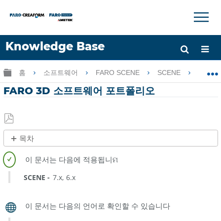
×
×
Knowledge Base
언어
글로벌 계층 확장/축소
홈
소프트웨어
FARO SCENE
SCENE
FA
도움 받기
로그인
FARO 3D 소프트웨어 포트폴리오
PDF
목차
로
제
저
목
장
없
SCENE
7.x
6.x
음