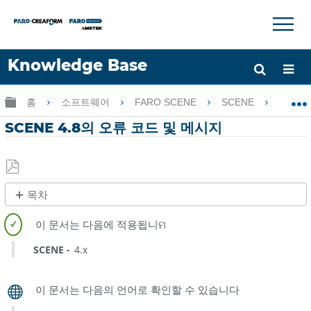
×
×
Knowledge Base
언어
글로벌 계층 확장/축소
홈
소프트웨어
FARO SCENE
SCENE
SC
도움 받기
로그인
SCENE 4.8의 오류 코드 및 메시지
PDF
목차
로
제
저
목
장
없
SCENE
4.x
음